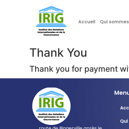
Accueil
Qui sommes
Thank You
Thank you for payment wit
Menu
Acc
Qui
route de Bingerville après le