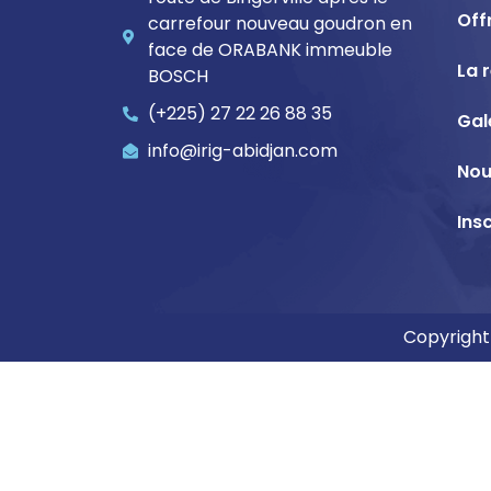
Off
carrefour nouveau goudron en
face de ORABANK immeuble
La 
BOSCH
(+225) 27 22 26 88 35
Gal
info@irig-abidjan.com
Nou
Ins
Copyright