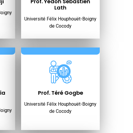
ji
Prof. Yédoh Sébastien
Lath
Boigny
Université Félix Houphouët-Boigny
de Cocody
ia
Prof. Téré Gogbe
Université Félix Houphouët-Boigny
Boigny
de Cocody