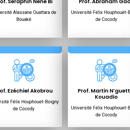
rof. Séraphin Nene Bi
Prof. Abraham Gad
ersité Alassane Ouattara de
Université Félix Houphouët-
Bouaké
de Cocody
of. Ezéchiel Akobrou
Prof. Martin N’guett
Kouadio
rsité Félix Houphouet-Boigny
Université Félix Houphouet-
de Cocody
de Cocody