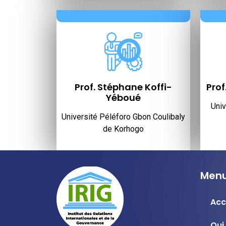
Prof. Stéphane Koffi-
Prof
Yéboué
Univ
Université Péléforo Gbon Coulibaly
de Korhogo
Menu
Acc
Qui