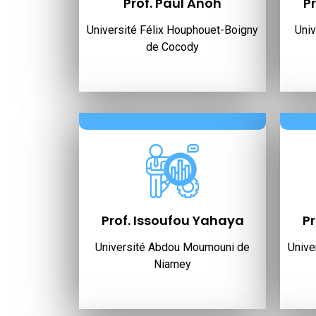
Prof. Paul Anoh
P
Université Félix Houphouet-Boigny
Univ
de Cocody
Prof. Issoufou Yahaya
Pr
Université Abdou Moumouni de
Unive
Niamey