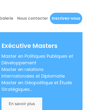
Galerie
Nous contacter
Inscrivez-vous
Exécutive Masters
Master en Politiques Publiques et
Développement
Master en relations
Internationales et Diplomatie
Master en Géopolitique et Étude
Stratégiques...
En savoir plus