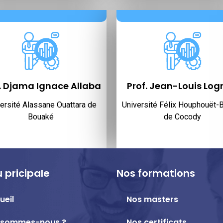
. Djama Ignace Allaba
Prof. Jean-Louis Lo
ersité Alassane Ouattara de
Université Félix Houphouët-
Bouaké
de Cocody
 pricipale
Nos formations
ueil
Nos masters
 sommes-nous ?
Nos certificats