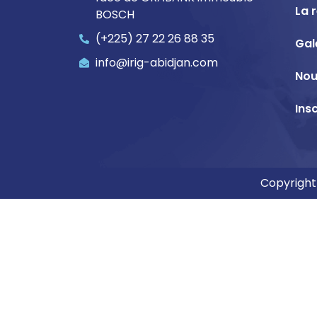
La 
BOSCH
(+225) 27 22 26 88 35
Gal
info@irig-abidjan.com
Nou
Ins
Copyright