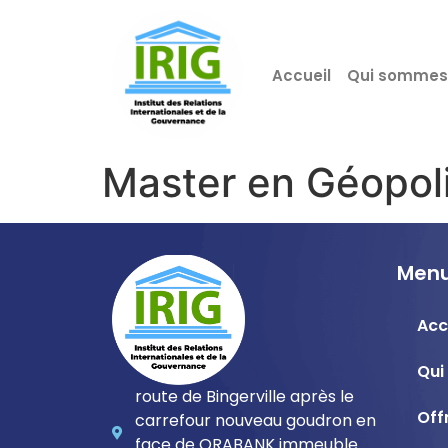
Accueil
Qui sommes
Master en Géopoli
Menu
Acc
Qui
route de Bingerville après le
Off
carrefour nouveau goudron en
face de ORABANK immeuble