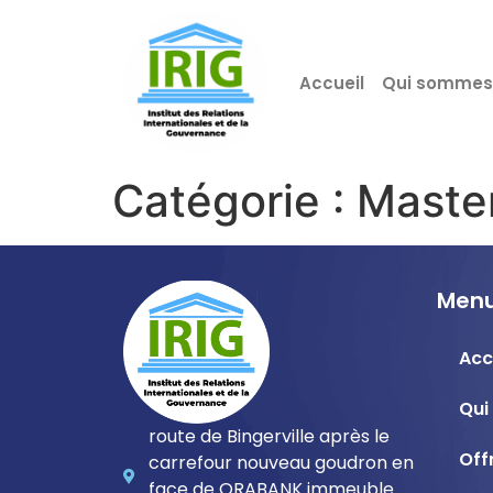
Accueil
Qui sommes
Catégorie :
Maste
Menu
Acc
Qui
route de Bingerville après le
Off
carrefour nouveau goudron en
face de ORABANK immeuble