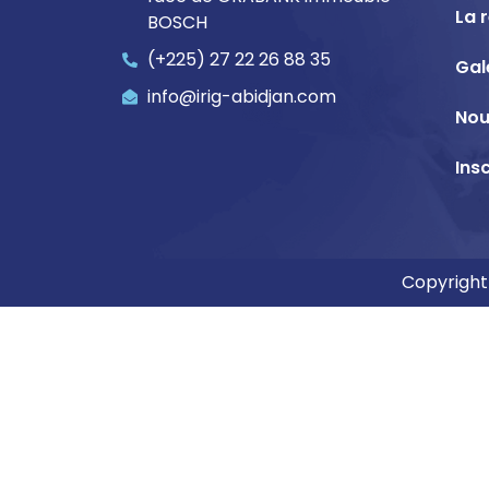
La 
BOSCH
(+225) 27 22 26 88 35
Gal
info@irig-abidjan.com
Nou
Ins
Copyright